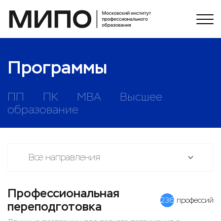
Программы
ПП
ПК
MBA
Высшее
образование
Все направления
Профессиональная
236
профессий
переподготовка