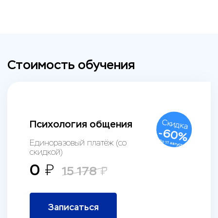
Стоимость обучения
Скидка
Психология общения
-
60
%
До
Единоразовый платёж (со
11 августа
скидкой)
0
₽
15 178
₽
Записаться