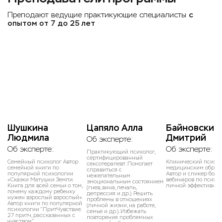
Преподают ведущие практикующие специалисты
с
опытом от 7 до 25 лет
Шушкина
Цапяло Алла
Байновский
Людмила
Дмитрий
Об эксперте:
Об эксперте:
Об эксперте:
Практикующий психолог,
сертифицированный
Семейный психолог Автор
Клинический психол
сексотерапевт. Помогает
семейной книги по
медицинским образо
справиться с
популярной психологии
Автор и спикер боле
нежелательным
«Сказки Матушки Земли.
вебинаров по психо
эмоциональным состоянием
Книга для всей семьи о том,
личной эффективнос
(гнев, вина, печаль,
почему каждому ребенку
депрессия и др.). Решить
нужен взрослый взрослый»
проблемы в отношениях
Автор книги по популярной
(личной жизни, на работе,
психологии "ПритЧувствие.
семье и др.). Избежать
27 притч, рассказанных с
повторения проблемных
чувством"