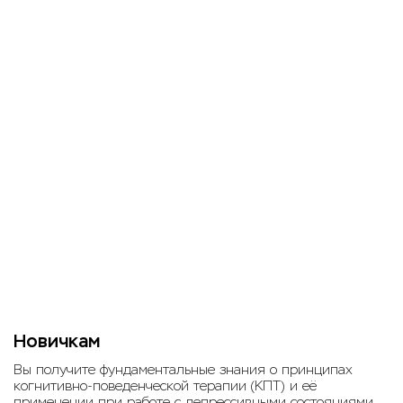
Новичкам
Вы получите фундаментальные знания о принципах
когнитивно-поведенческой терапии (КПТ) и её
применении при работе с депрессивными состояниями.