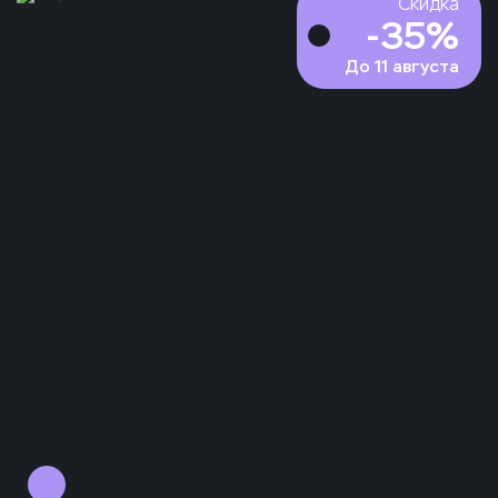
Скидка
-
35
%
До
11 августа