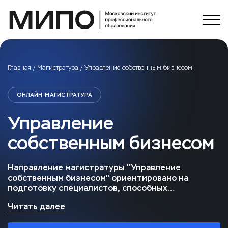
Главная
/
Магистратура
/
Управление собственным бизнесом
ОНЛАЙН-МАГИСТРАТУРА
Управление
собственным бизнесом
Направление магистратуры "Управление
собственным бизнесом" ориентировано на
подготовку специалистов, способных
эффективно развивать и управлять собственными
Читать далее
предприятиями. С первого курса студенты смогут
развить навыки предпринимательского