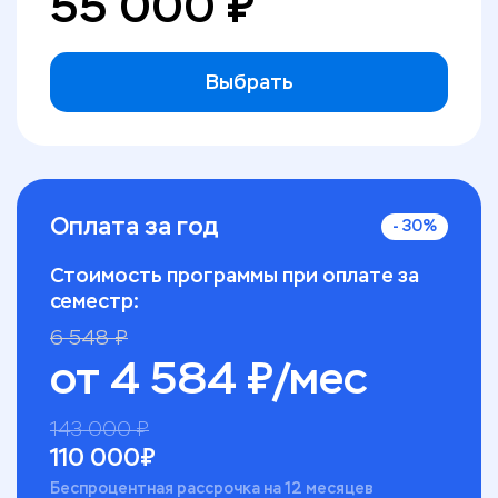
55 000
₽
Выбрать
Оплата за год
-
30
%
Стоимость программы при оплате за
семестр:
6 548
₽
от
4 584
₽/мес
143 000
₽
110 000
₽
Беспроцентная рассрочка на 12 месяцев