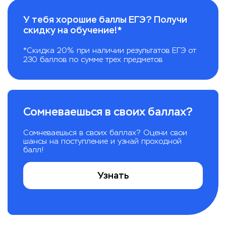
У тебя хорошие баллы ЕГЭ? Получи
скидку на обучение!*
*Скидка 20% при наличии результатов ЕГЭ от
230 баллов по сумме трех предметов
Сомневаешься в своих баллах?
Сомневаешься в своих баллах? Оцени свои
шансы на поступление и узнай проходной
балл!
Узнать