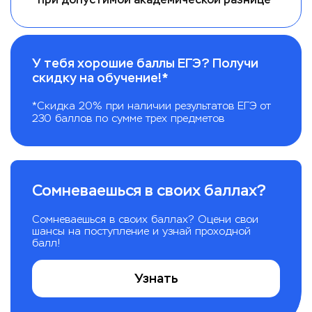
У тебя хорошие баллы ЕГЭ? Получи
скидку на обучение!*
*Скидка 20% при наличии результатов ЕГЭ от
230 баллов по сумме трех предметов
Сомневаешься в своих баллах?
Сомневаешься в своих баллах? Оцени свои
шансы на поступление и узнай проходной
балл!
Узнать