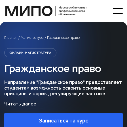
Главная
/
Магистратура
/
Гражданское право
ОНЛАЙН-МАГИСТРАТУРА
Гражданское право
Направление "Гражданское право" предоставляет
студентам возможность освоить основные
принципы и нормы, регулирующие частные
отношения, начиная с первого курса. Студенты
Читать далее
развивают навыки правового анализа, написания
юридических документов и ведения переговоров,
что позволяет им применять полученные знания
Записаться на курс
на практике. Кроме того, программа гибкая и